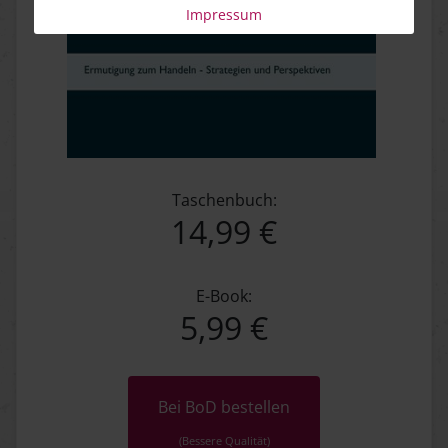
Impressum
Taschenbuch:
14,99 €
E-Book:
5,99 €
Bei BoD bestellen
(Bessere Qualität)