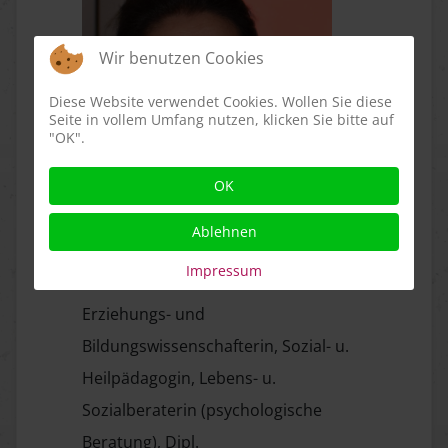
Wir benutzen Cookies
Diese Website verwendet Cookies. Wollen Sie diese
Seite in vollem Umfang nutzen, klicken Sie bitte auf
"OK".
OK
Ablehnen
Impressum
Erziehungs- und
Bildungswissenschafterin, Sozial- u.
Heilpädagogin, Lebens- u.
Sozialberaterin (psychologische
Beratung), Dipl.